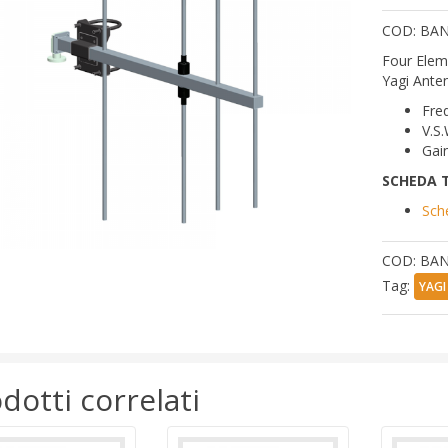
COD: BA
Four Elem
Yagi Ante
Fre
V.S.
Gain
SCHEDA 
Sch
COD:
BAN
Tag:
YAG
dotti correlati