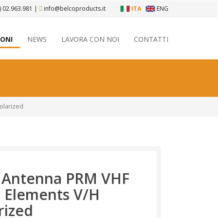
) 02.963.981
|
info@belcoproducts.it
ITA
ENG
IONI
NEWS
LAVORA CON NOI
CONTATTI
olarized
i Antenna PRM VHF
 Elements V/H
rized