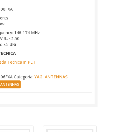
N06FXA
ents
nna
quency: 146-174 MHz
W.R.: <1.50
: 7.5 dBi
TECNICA
eda Tecnica in PDF
06FXA
Categoria:
YAGI ANTENNAS
I ANTENNAS